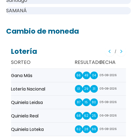
Santiago
SAMANÁ
Cambio de moneda
Lotería
/
SORTEO
RESULTADO
FECHA
Gana Más
Prim
66
49
04
05-08-2026
Lotería Nacional
La Pr
01
29
31
05-08-2026
Quiniela Leidsa
La S
87
15
80
05-08-2026
Quiniela Real
La Su
68
62
25
06-08-2026
Quiniela Loteka
Lot
62
28
69
05-08-2026