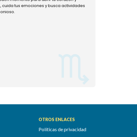
ud, cuida tus emociones y busca actividades
muestra tu lado m
monioso.
permitiéndote mom
OTROS ENLACES
Políticas de privacidad