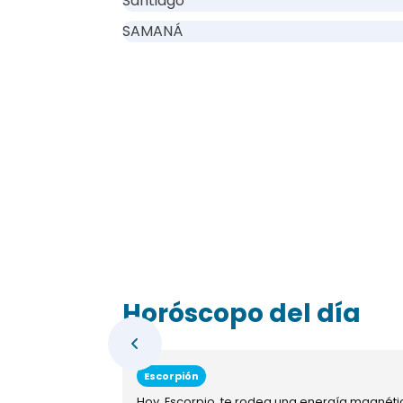
Santiago
SAMANÁ
Horóscopo del día
Escorpión
Hoy, Escorpio, te rodea una energía magnéti