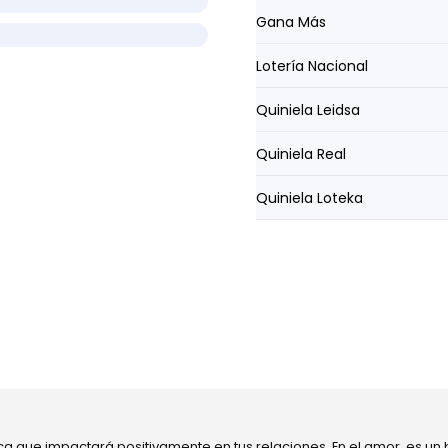
Gana Más
Lotería Nacional
Quiniela Leidsa
Quiniela Real
Quiniela Loteka
ca que impactará positivamente en tus relaciones. En el amor, es un