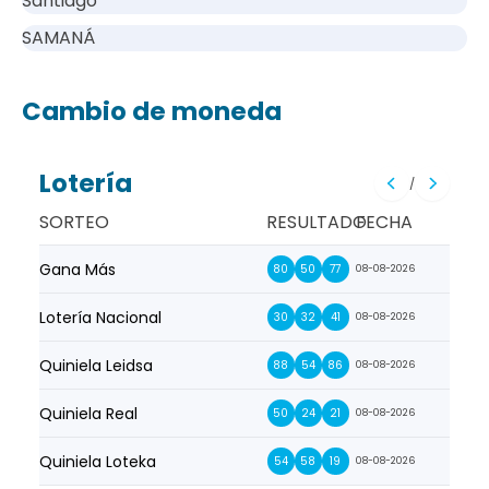
Santiago
SAMANÁ
Cambio de moneda
Lotería
/
SORTEO
RESULTADO
FECHA
Gana Más
Prim
80
50
77
08-08-2026
Lotería Nacional
La Pr
30
32
41
08-08-2026
Quiniela Leidsa
La S
88
54
86
08-08-2026
Quiniela Real
La Su
50
24
21
08-08-2026
Quiniela Loteka
Lot
54
58
19
08-08-2026