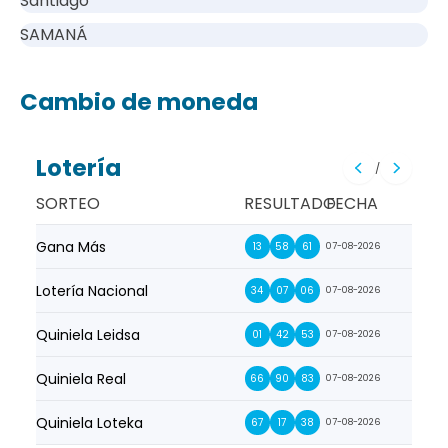
Santiago
SAMANÁ
Cambio de moneda
Lotería
/
SORTEO
RESULTADO
FECHA
Gana Más
Prim
13
58
61
07-08-2026
Lotería Nacional
La Pr
34
07
06
07-08-2026
Quiniela Leidsa
La S
01
42
53
07-08-2026
Quiniela Real
La Su
66
90
83
07-08-2026
Quiniela Loteka
Lot
67
17
38
07-08-2026