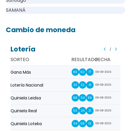
Santiago
SAMANÁ
Cambio de moneda
Lotería
/
SORTEO
RESULTADO
FECHA
Gana Más
Prim
80
50
77
08-08-2026
Lotería Nacional
La Pr
30
32
41
08-08-2026
Quiniela Leidsa
La S
88
54
86
08-08-2026
Quiniela Real
La Su
50
24
21
08-08-2026
Quiniela Loteka
Lot
54
58
19
08-08-2026