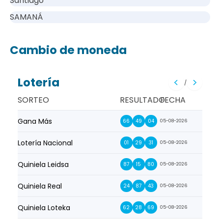
Santiago
SAMANÁ
Cambio de moneda
Lotería
/
SORTEO
RESULTADO
FECHA
Gana Más
Prim
66
49
04
05-08-2026
Lotería Nacional
La Pr
01
29
31
05-08-2026
Quiniela Leidsa
La S
87
15
80
05-08-2026
Quiniela Real
La Su
24
87
43
05-08-2026
Quiniela Loteka
Lot
62
28
69
05-08-2026