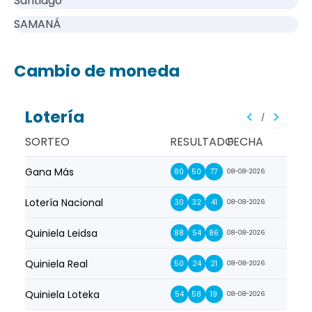
Santiago
SAMANÁ
Cambio de moneda
Lotería
/
SORTEO
RESULTADO
FECHA
Gana Más
Prim
80
50
77
08-08-2026
Lotería Nacional
La Pr
30
32
41
08-08-2026
Quiniela Leidsa
La S
88
54
86
08-08-2026
Quiniela Real
La Su
50
24
21
08-08-2026
Quiniela Loteka
Lot
54
58
19
08-08-2026