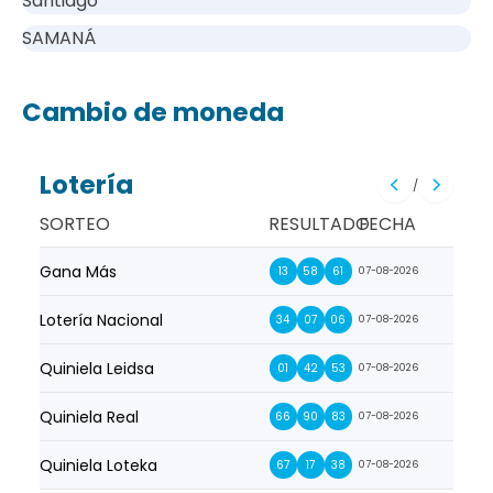
Santiago
SAMANÁ
Cambio de moneda
Lotería
/
SORTEO
RESULTADO
FECHA
Gana Más
Prim
13
58
61
07-08-2026
Lotería Nacional
La Pr
34
07
06
07-08-2026
Quiniela Leidsa
La S
01
42
53
07-08-2026
Quiniela Real
La Su
66
90
83
07-08-2026
Quiniela Loteka
Lot
67
17
38
07-08-2026