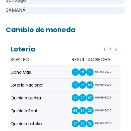
Santiago
SAMANÁ
Cambio de moneda
Lotería
/
SORTEO
RESULTADO
FECHA
Gana Más
Prim
87
21
12
06-08-2026
Lotería Nacional
La Pr
54
03
04
06-08-2026
Quiniela Leidsa
La S
24
90
97
06-08-2026
Quiniela Real
La Su
68
62
25
06-08-2026
Quiniela Loteka
Lot
24
05
12
06-08-2026