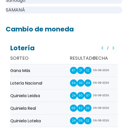
Santiago
SAMANÁ
Cambio de moneda
Lotería
/
SORTEO
RESULTADO
FECHA
Gana Más
Prim
87
21
12
06-08-2026
Lotería Nacional
La Pr
54
03
04
06-08-2026
Quiniela Leidsa
La S
24
90
97
06-08-2026
Quiniela Real
La Su
68
62
25
06-08-2026
Quiniela Loteka
Lot
24
05
12
06-08-2026