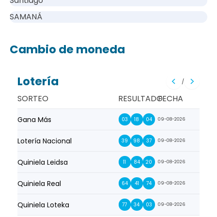
Santiago
SAMANÁ
Cambio de moneda
Lotería
/
SORTEO
RESULTADO
FECHA
Gana Más
Prim
03
18
04
09-08-2026
Lotería Nacional
La Pr
39
98
37
09-08-2026
Quiniela Leidsa
La S
11
84
20
09-08-2026
Quiniela Real
La Su
64
41
74
09-08-2026
Quiniela Loteka
Lot
77
34
03
09-08-2026