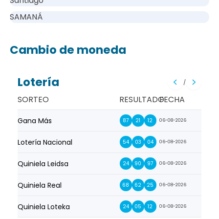
Santiago
SAMANÁ
Cambio de moneda
Lotería
/
SORTEO
RESULTADO
FECHA
Gana Más
Prim
87
21
12
06-08-2026
Lotería Nacional
La Pr
54
03
04
06-08-2026
Quiniela Leidsa
La S
24
90
97
06-08-2026
Quiniela Real
La Su
68
62
25
06-08-2026
Quiniela Loteka
Lot
24
05
12
06-08-2026