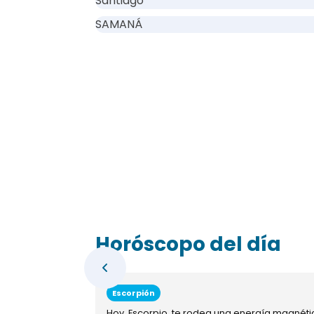
Santiago
SAMANÁ
Horóscopo del día
Escorpión
Hoy, Escorpio, te rodea una energía magnéti