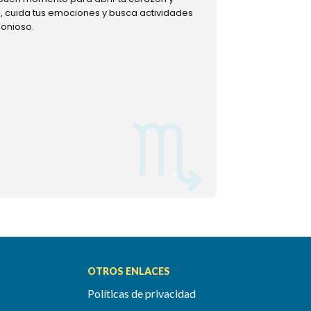
ud, cuida tus emociones y busca actividades
muestra tu lado m
monioso.
permitiéndote mom
OTROS ENLACES
Políticas de privacidad