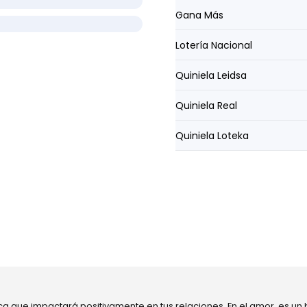
Gana Más
Lotería Nacional
Quiniela Leidsa
Quiniela Real
Quiniela Loteka
ca que impactará positivamente en tus relaciones. En el amor, es un