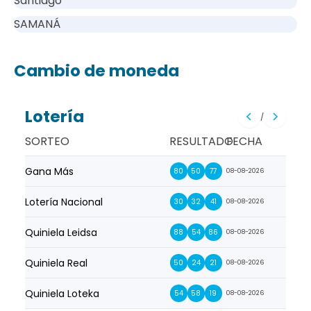
Santiago
SAMANÁ
Cambio de moneda
Lotería
/
SORTEO
RESULTADO
FECHA
Gana Más
Prim
80
50
77
08-08-2026
Lotería Nacional
La Pr
30
32
41
08-08-2026
Quiniela Leidsa
La S
88
54
86
08-08-2026
Quiniela Real
La Su
50
24
21
08-08-2026
Quiniela Loteka
Lot
54
58
19
08-08-2026